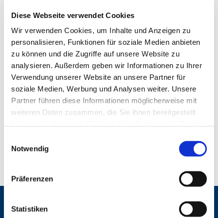
Diese Webseite verwendet Cookies
Wir verwenden Cookies, um Inhalte und Anzeigen zu
personalisieren, Funktionen für soziale Medien anbieten
zu können und die Zugriffe auf unsere Website zu
analysieren. Außerdem geben wir Informationen zu Ihrer
Verwendung unserer Website an unsere Partner für
soziale Medien, Werbung und Analysen weiter. Unsere
Partner führen diese Informationen möglicherweise mit
weiteren Daten zusammen, die Sie ihnen bereitgestellt
haben oder die sie im Rahmen Ihrer Nutzung der Dienste
gesammelt haben.
E
Notwendig
i
n
w
Präferenzen
i
l
Gemeinden
l
Statistiken