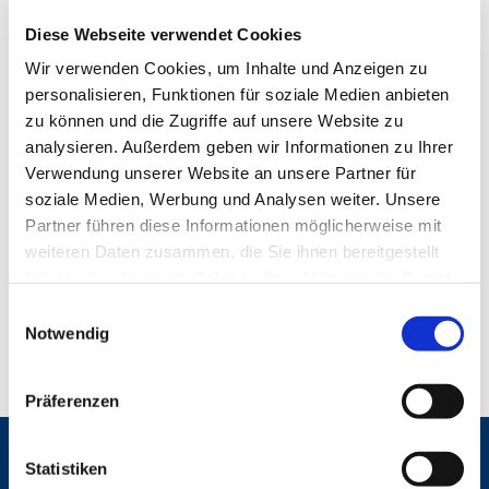
Diese Webseite verwendet Cookies
Wir verwenden Cookies, um Inhalte und Anzeigen zu
personalisieren, Funktionen für soziale Medien anbieten
zu können und die Zugriffe auf unsere Website zu
analysieren. Außerdem geben wir Informationen zu Ihrer
Verwendung unserer Website an unsere Partner für
soziale Medien, Werbung und Analysen weiter. Unsere
Partner führen diese Informationen möglicherweise mit
weiteren Daten zusammen, die Sie ihnen bereitgestellt
haben oder die sie im Rahmen Ihrer Nutzung der Dienste
gesammelt haben.
E
Notwendig
i
n
w
Präferenzen
i
l
Gemeinden
l
Statistiken