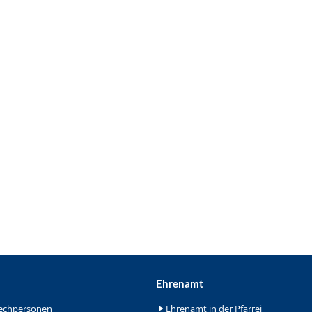
Ehrenamt
echpersonen
Ehrenamt in der Pfarrei