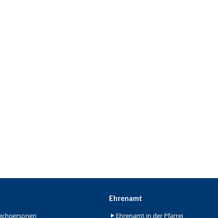
Ehrenamt
echpersonen
Ehrenamt in der Pfarrei