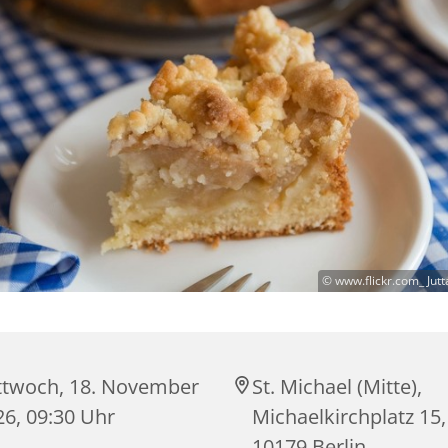
© www.flickr.com_ Jutt
ttwoch, 18. November
St. Michael (Mitte),
26, 09:30 Uhr
Michaelkirchplatz 15,
10179 Berlin