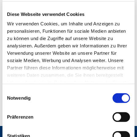
Diese Webseite verwendet Cookies
Wir verwenden Cookies, um Inhalte und Anzeigen zu
personalisieren, Funktionen für soziale Medien anbieten
zu können und die Zugriffe auf unsere Website zu
analysieren. Außerdem geben wir Informationen zu Ihrer
Verwendung unserer Website an unsere Partner für
soziale Medien, Werbung und Analysen weiter. Unsere
Partner führen diese Informationen möglicherweise mit
weiteren Daten zusammen, die Sie ihnen bereitgestellt
haben oder die sie im Rahmen Ihrer Nutzung der Dienste
gesammelt haben.
E
Notwendig
i
n
w
Präferenzen
i
l
l
Statistiken