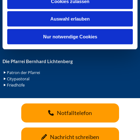
Cookies zulassen
s
Ehrenamt in der Pfarrei
w
Gemeindediakonat
Auswahl erlauben
a
Gottesdienstbeauftrage
Küsterdienst
h
Lektoren
l
Nur notwendige Cookies
Minis in St. Bonifatius
Minis in Herz Jesu
Die Pfarrei Bernhard Lichtenberg
Patron der Pfarrei
Citypastoral
Friedhöfe
Notfalltelefon
Nachricht schreiben