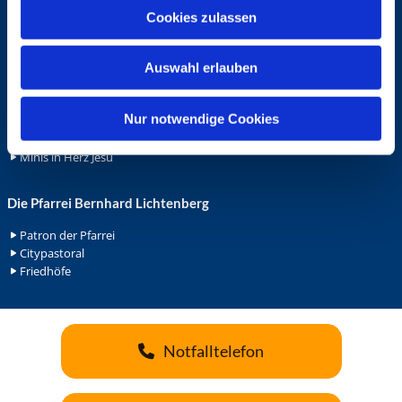
u
Cookies zulassen
Ehrenamt
s
Ehrenamt in der Pfarrei
w
Gemeindediakonat
Auswahl erlauben
a
Gottesdienstbeauftrage
h
Küsterdienst
l
Nur notwendige Cookies
Lektoren
Minis in St. Bonifatius
Minis in Herz Jesu
Die Pfarrei Bernhard Lichtenberg
Patron der Pfarrei
Citypastoral
Friedhöfe
Notfalltelefon