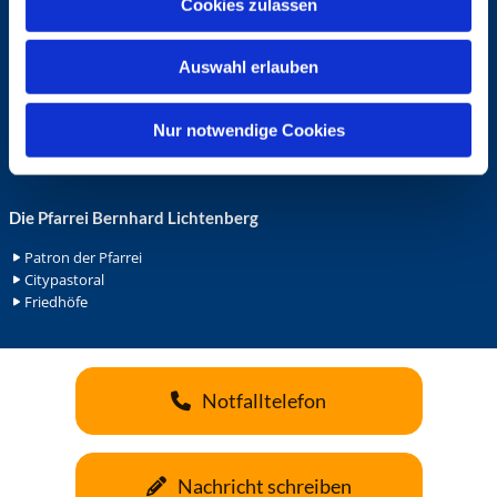
Cookies zulassen
s
Ehrenamt in der Pfarrei
w
Gemeindediakonat
Auswahl erlauben
a
Gottesdienstbeauftrage
Küsterdienst
h
Lektoren
l
Nur notwendige Cookies
Minis in St. Bonifatius
Minis in Herz Jesu
Die Pfarrei Bernhard Lichtenberg
Patron der Pfarrei
Citypastoral
Friedhöfe
Notfalltelefon
Nachricht schreiben