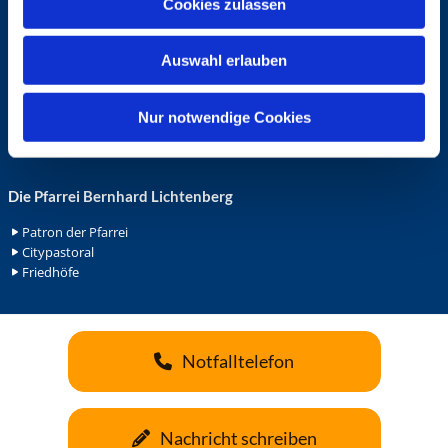
Cookies zulassen
s
Ehrenamt in der Pfarrei
w
Gemeindediakonat
Auswahl erlauben
a
Gottesdienstbeauftrage
Küsterdienst
h
Lektoren
l
Nur notwendige Cookies
Minis in St. Bonifatius
Minis in Herz Jesu
Die Pfarrei Bernhard Lichtenberg
Patron der Pfarrei
Citypastoral
Friedhöfe
Notfalltelefon
Nachricht schreiben