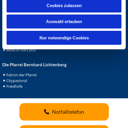
u
Ehrenamt
Cookies zulassen
s
Ehrenamt in der Pfarrei
w
Gemeindediakonat
Auswahl erlauben
a
Gottesdienstbeauftrage
h
Küsterdienst
l
Nur notwendige Cookies
Lektoren
Minis in St. Bonifatius
Minis in Herz Jesu
Die Pfarrei Bernhard Lichtenberg
Patron der Pfarrei
Citypastoral
Friedhöfe
Notfalltelefon