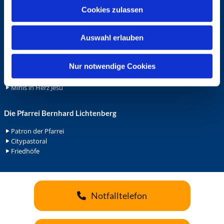
u
Ehrenamt
Cookies zulassen
s
Ehrenamt in der Pfarrei
w
Gemeindediakonat
Auswahl erlauben
a
Gottesdienstbeauftrage
h
Küsterdienst
l
Nur notwendige Cookies
Lektoren
Minis in St. Bonifatius
Minis in Herz Jesu
Die Pfarrei Bernhard Lichtenberg
Patron der Pfarrei
Citypastoral
Friedhöfe
Notfalltelefon