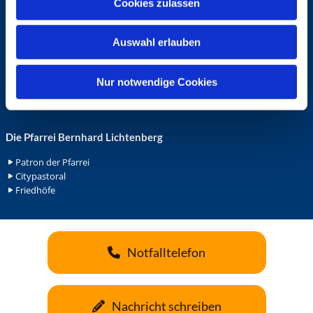
Cookies zulassen
s
Ehrenamt in der Pfarrei
w
Gemeindediakonat
Auswahl erlauben
a
Gottesdienstbeauftrage
Küsterdienst
h
Lektoren
l
Nur notwendige Cookies
Minis in St. Bonifatius
Minis in Herz Jesu
Die Pfarrei Bernhard Lichtenberg
Patron der Pfarrei
Citypastoral
Friedhöfe
Notfalltelefon
Nachricht schreiben