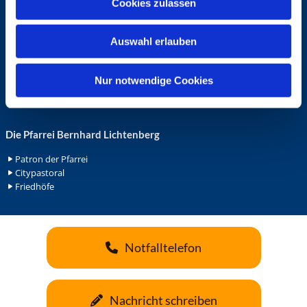
Cookies zulassen
s
Ehrenamt in der Pfarrei
w
Gemeindediakonat
Auswahl erlauben
Gottesdienstbeauftrage
a
Küsterdienst
h
Lektoren
l
Nur notwendige Cookies
Minis in St. Bonifatius
Minis in Herz Jesu
Die Pfarrei Bernhard Lichtenberg
Patron der Pfarrei
Citypastoral
Friedhöfe
Notfalltelefon
Nachricht schreiben