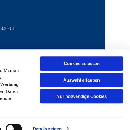
18:30 Uhr
560
mail@bernhard-lichtenberg.berlin
Cookies zulassen

le Medien
ir
Auswahl erlauben
, Werbung
ren Daten
Nur notwendige Cookies
ienste
g
Details zeigen