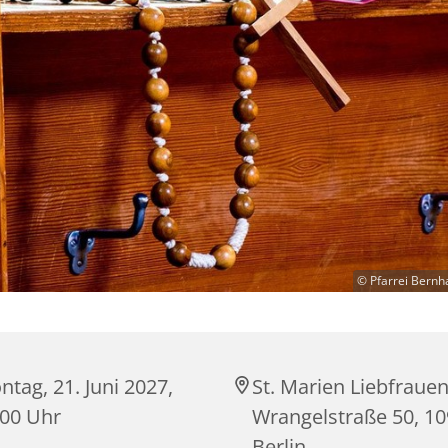
© Pfarrei Bernh
tag, 21. Juni 2027,
St. Marien Liebfrauen
:00 Uhr
Wrangelstraße 50, 1
Berlin