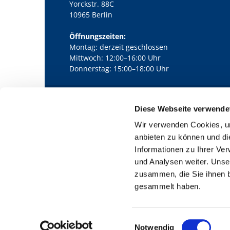
Yorckstr. 88C
10965 Berlin
Öffnungszeiten:
Montag: derzeit geschlossen
Mittwoch: 12:00–16:00 Uhr
Donnerstag: 15:00–18:00 Uhr
Diese Webseite verwende
Kath. Kirchengemeinde Pfarrei Bernha

Wir verwenden Cookies, um
anbieten zu können und di
Informationen zu Ihrer Ve
und Analysen weiter. Unse
zusammen, die Sie ihnen b
gesammelt haben.
E
Notwendig