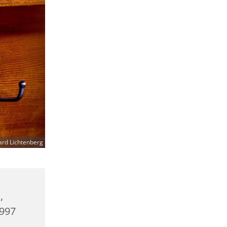
ard Lichtenberg
,
0997