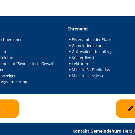
Ehrenamt
echpersonen
Ehrenamt in der Pfarrei
Gemeindediakonat
lare
Gottesdienstbeauftrage
ltelefon
Küsterdienst
konzept "Sexualisierte Gewalt"
Lektoren
en
Minis in St. Bonifatius
nanzeigen
Minis in Herz Jesu
ngvermietung
n
Kontakt Gemeindebüro Herz 