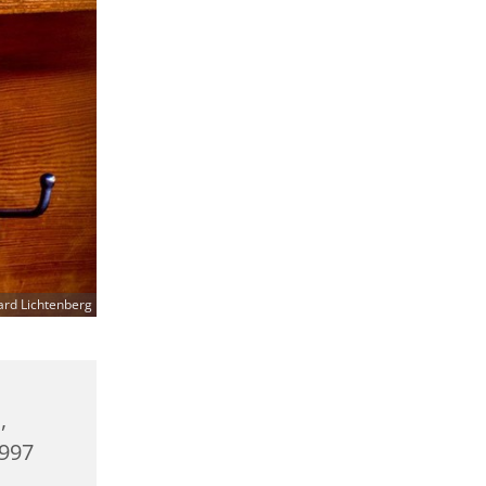
ard Lichtenberg
,
0997