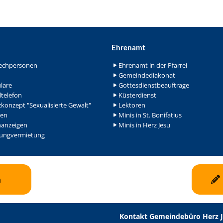
Ehrenamt
echpersonen
Ehrenamt in der Pfarrei
Gemeindediakonat
lare
Gottesdienstbeauftrage
ltelefon
Küsterdienst
konzept "Sexualisierte Gewalt"
Lektoren
en
Minis in St. Bonifatius
nanzeigen
Minis in Herz Jesu
ngvermietung
n
Kontakt Gemeindebüro Herz 