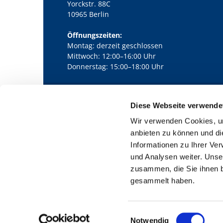
Yorckstr. 88C
10965 Berlin
Öffnungszeiten:
Montag: derzeit geschlossen
Mittwoch: 12:00–16:00 Uhr
Donnerstag: 15:00–18:00 Uhr
Diese Webseite verwende
Kath. Kirchengemeinde Pfarrei Bernha

Wir verwenden Cookies, um
anbieten zu können und di
Informationen zu Ihrer Ve
und Analysen weiter. Unse
zusammen, die Sie ihnen b
gesammelt haben.
E
Notwendig