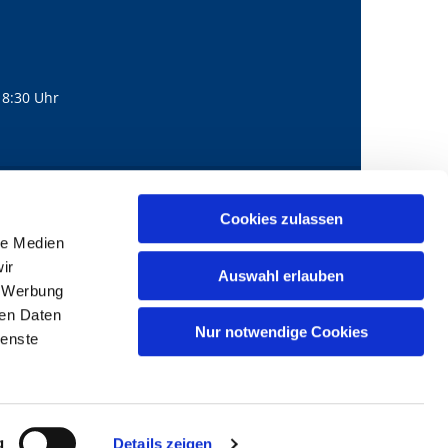
18:30 Uhr
560
mail@bernhard-lichtenberg.berlin
Cookies zulassen

le Medien
ir
Auswahl erlauben
, Werbung
ren Daten
Nur notwendige Cookies
ienste
g
Details zeigen