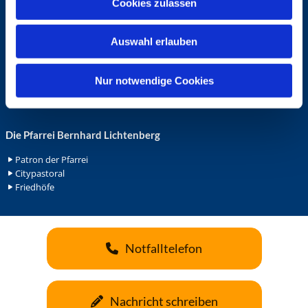
Cookies zulassen
s
Ehrenamt in der Pfarrei
w
Gemeindediakonat
Auswahl erlauben
a
Gottesdienstbeauftrage
Küsterdienst
h
Lektoren
l
Nur notwendige Cookies
Minis in St. Bonifatius
Minis in Herz Jesu
Die Pfarrei Bernhard Lichtenberg
Patron der Pfarrei
Citypastoral
Friedhöfe
Notfalltelefon
Nachricht schreiben