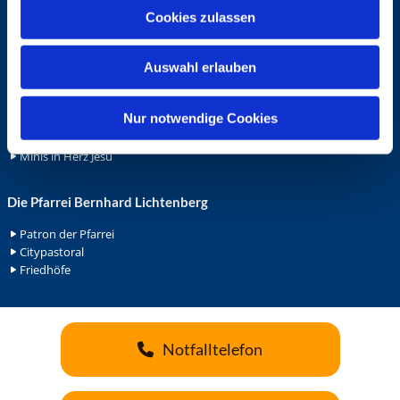
u
Ehrenamt
Cookies zulassen
s
Ehrenamt in der Pfarrei
w
Gemeindediakonat
Auswahl erlauben
a
Gottesdienstbeauftrage
h
Küsterdienst
l
Nur notwendige Cookies
Lektoren
Minis in St. Bonifatius
Minis in Herz Jesu
Die Pfarrei Bernhard Lichtenberg
Patron der Pfarrei
Citypastoral
Friedhöfe
Notfalltelefon