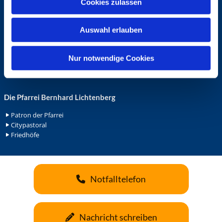
Cookies zulassen
s
Ehrenamt in der Pfarrei
w
Gemeindediakonat
Auswahl erlauben
a
Gottesdienstbeauftrage
Küsterdienst
h
Lektoren
l
Nur notwendige Cookies
Minis in St. Bonifatius
Minis in Herz Jesu
Die Pfarrei Bernhard Lichtenberg
Patron der Pfarrei
Citypastoral
Friedhöfe
Notfalltelefon
Nachricht schreiben