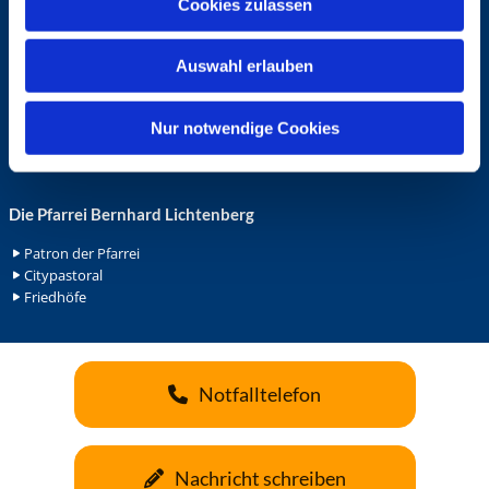
Cookies zulassen
s
Ehrenamt in der Pfarrei
w
Gemeindediakonat
Auswahl erlauben
a
Gottesdienstbeauftrage
Küsterdienst
h
Lektoren
l
Nur notwendige Cookies
Minis in St. Bonifatius
Minis in Herz Jesu
Die Pfarrei Bernhard Lichtenberg
Patron der Pfarrei
Citypastoral
Friedhöfe
Notfalltelefon
Nachricht schreiben