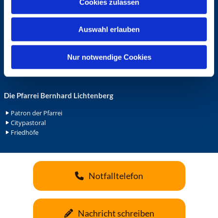
Cookies zulassen
s
Ehrenamt in der Pfarrei
w
Gemeindediakonat
Auswahl erlauben
a
Gottesdienstbeauftrage
Küsterdienst
h
Lektoren
l
Nur notwendige Cookies
Minis in St. Bonifatius
Minis in Herz Jesu
Die Pfarrei Bernhard Lichtenberg
Patron der Pfarrei
Citypastoral
Friedhöfe
Notfalltelefon
Nachricht schreiben