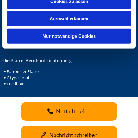
Cookies zulassen
s
Ehrenamt in der Pfarrei
w
Gemeindediakonat
Auswahl erlauben
a
Gottesdienstbeauftrage
Küsterdienst
h
Lektoren
l
Nur notwendige Cookies
Minis in St. Bonifatius
Minis in Herz Jesu
Die Pfarrei Bernhard Lichtenberg
Patron der Pfarrei
Citypastoral
Friedhöfe
Notfalltelefon
Nachricht schreiben