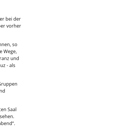
er bei der
ber vorher
nnen, so
ie Wege,
Franz und
z - als
 Gruppen
und
en Saal
usehen.
abend“.