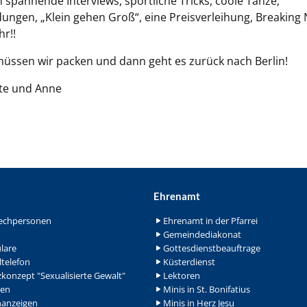
 spannende Interviews, sportliche Tricks, coole Tänze,
ngen, „Klein gehen Groß“, eine Preisverleihung, Breaking
hr!!
üssen wir packen und dann geht es zurück nach Berlin!
te und Anne
Ehrenamt
echpersonen
Ehrenamt in der Pfarrei
Gemeindediakonat
lare
Gottesdienstbeauftrage
ltelefon
Küsterdienst
konzept "Sexualisierte Gewalt"
Lektoren
en
Minis in St. Bonifatius
nanzeigen
Minis in Herz Jesu