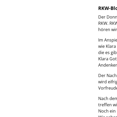
RKW-Blo
Der Donne
RKW. RKW-
hören wi
Im Anspie
wie Klara
die es gi
Klara Got
Andenken
Der Nachm
wird eifr
Vorfreud
Nach dem
treffen w
Noch ein 