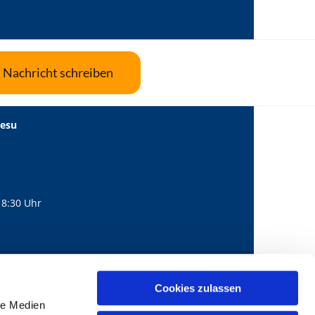
Nachricht schreiben
Jesu
18:30 Uhr
560
mail@bernhard-lichtenberg.berlin
Cookies zulassen

le Medien