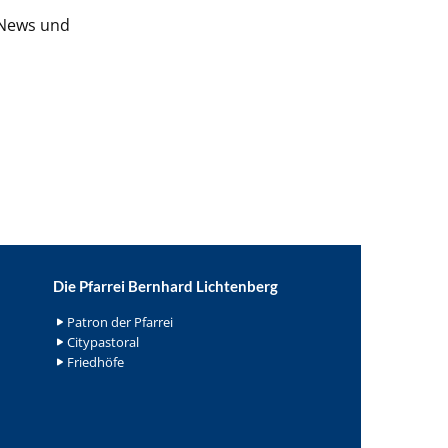
 News und
Die Pfarrei Bernhard Lichtenberg
Patron der Pfarrei
Citypastoral
Friedhöfe