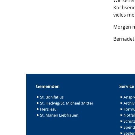
Wir sehen
Kochsendu
vieles me
Morgen m
Bernadet
Gemeinden
Service
St. Bonifatius
Anspr
St. Hedwig/St. Michael (Mitte)
Archiv
Herz Jesu
Formu
St. Marien Liebfrauen
Notfal
Schutz
Spend
Stelle