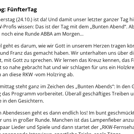
g: FünfterTag
rstag (24.10.) ist da! Und damit unser letzter ganzer Tag hi
Profis wissen: Das ist der Tag mit dem „Bunten Abend“. A
r noch eine Runde ABBA am Morgen…
l geht es darum, wie wir Gott in unserem Herzen tragen kö
 und Franz das gemacht haben. Wir unterhalten uns über d
bt, mit Gott zu sprechen. Wir lernen das Kreuz kennen, das 
t so nahe gebracht hat und wir schlagen für uns ein Holzkreu
 an diese RKW -vom Holzring ab.
ittag steht ganz im Zeichen des „Bunten Abends“: In den
ig das Programm vorbereitet. Überall geschäftiges Treiben 
e in den Gesichtern.
 Abendessen geht es dann endlich los! Im bunt geschmückt
ir uns in großer Runde. Manchen ist das Lampenfieber anz
paar Lieder und Spiele und dann startet der „RKW-Fernseh