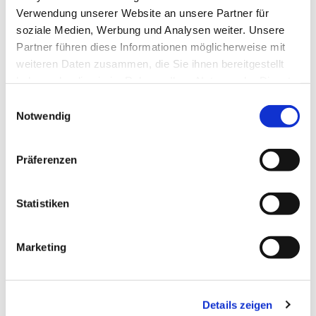
Verwendung unserer Website an unsere Partner für
soziale Medien, Werbung und Analysen weiter. Unsere
Partner führen diese Informationen möglicherweise mit
weiteren Daten zusammen, die Sie ihnen bereitgestellt
haben oder die sie im Rahmen Ihrer Nutzung der Dienste
gesammelt haben.
E
Notwendig
i
n
w
Präferenzen
i
l
l
Statistiken
i
g
Marketing
u
n
g
Details zeigen
s