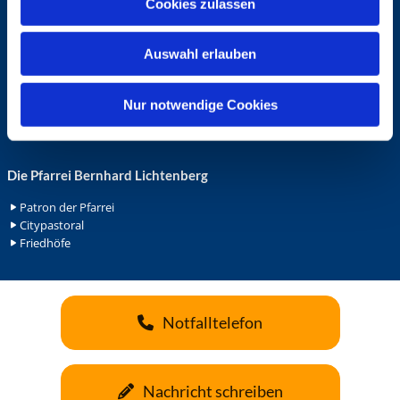
Cookies zulassen
s
Ehrenamt in der Pfarrei
w
Gemeindediakonat
Auswahl erlauben
Gottesdienstbeauftrage
a
Küsterdienst
h
Lektoren
l
Nur notwendige Cookies
Minis in St. Bonifatius
Minis in Herz Jesu
Die Pfarrei Bernhard Lichtenberg
Patron der Pfarrei
Citypastoral
Friedhöfe
Notfalltelefon
Nachricht schreiben