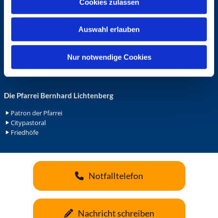
Cookies zulassen
s
Ehrenamt in der Pfarrei
w
Gemeindediakonat
Auswahl erlauben
Gottesdienstbeauftrage
a
Küsterdienst
h
Lektoren
l
Nur notwendige Cookies
Minis in St. Bonifatius
Minis in Herz Jesu
Die Pfarrei Bernhard Lichtenberg
Patron der Pfarrei
Citypastoral
Friedhöfe
Notfalltelefon
Nachricht schreiben