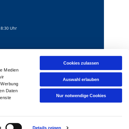
18:30 Uhr
560
mail@bernhard-lichtenberg.berlin
Cookies zulassen

le Medien
ir
Auswahl erlauben
, Werbung
ren Daten
Nur notwendige Cookies
ienste
g
Details zeigen