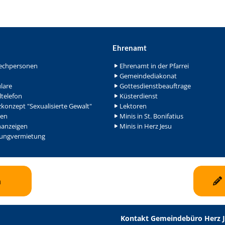
Ehrenamt
echpersonen
Ehrenamt in der Pfarrei
Gemeindediakonat
lare
Gottesdienstbeauftrage
ltelefon
Küsterdienst
konzept "Sexualisierte Gewalt"
Lektoren
en
Minis in St. Bonifatius
nanzeigen
Minis in Herz Jesu
ngvermietung
n
Kontakt Gemeindebüro Herz 