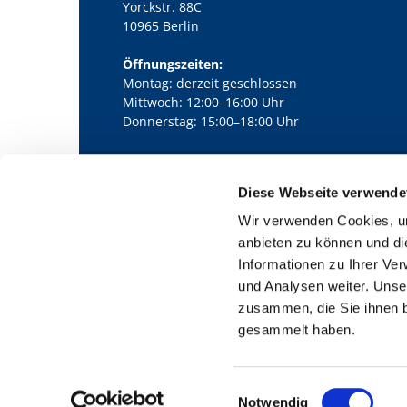
Yorckstr. 88C
10965 Berlin
Öffnungszeiten:
Montag: derzeit geschlossen
Mittwoch: 12:00–16:00 Uhr
Donnerstag: 15:00–18:00 Uhr
Diese Webseite verwende
Kath. Kirchengemeinde Pfarrei Bernha

Wir verwenden Cookies, um
anbieten zu können und di
Informationen zu Ihrer Ve
und Analysen weiter. Unse
zusammen, die Sie ihnen b
gesammelt haben.
E
Notwendig