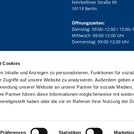
Fehrbelliner Straße 99
10119 Berlin
Öffnungszeiten:
Dienstag: 09:00–12:00 / 15:00–
Mittwoch: 09:00-12:00 Uhr
Donnerstag: 09:00-12:00 Uhr
t Cookies
rd Lichtenberg Berlin-Mitte · Yorckstr. 88C, 10965 Berlin
030 7890

 Inhalte und Anzeigen zu personalisieren, Funktionen für sozia
Kontaktinformationen
Impressum
e Zugriffe auf unsere Website zu analysieren. Außerdem geben w
rwendung unserer Website an unsere Partner für soziale Medien
re Partner führen diese Informationen möglicherweise mit weite
ereitgestellt haben oder die sie im Rahmen Ihrer Nutzung der D
Impressum
Datenschutzerklärung
ChurchDesk-Login
Präferenzen
Statistiken
Marketin