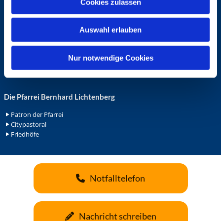
Cookies zulassen
s
Ehrenamt in der Pfarrei
w
Gemeindediakonat
Auswahl erlauben
Gottesdienstbeauftrage
a
Küsterdienst
h
Lektoren
l
Nur notwendige Cookies
Minis in St. Bonifatius
Minis in Herz Jesu
Die Pfarrei Bernhard Lichtenberg
Patron der Pfarrei
Citypastoral
Friedhöfe
Notfalltelefon
Nachricht schreiben