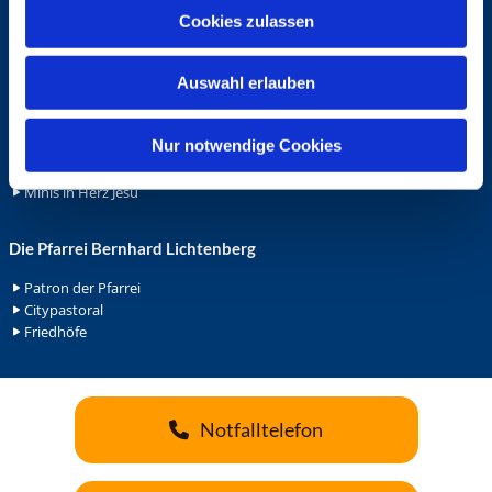
u
Ehrenamt
Cookies zulassen
s
Ehrenamt in der Pfarrei
w
Gemeindediakonat
Auswahl erlauben
a
Gottesdienstbeauftrage
h
Küsterdienst
l
Nur notwendige Cookies
Lektoren
Minis in St. Bonifatius
Minis in Herz Jesu
Die Pfarrei Bernhard Lichtenberg
Patron der Pfarrei
Citypastoral
Friedhöfe
Notfalltelefon