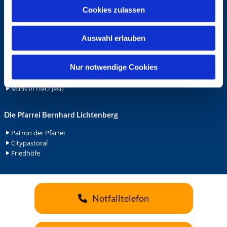
u
Ehrenamt
Cookies zulassen
s
Ehrenamt in der Pfarrei
w
Gemeindediakonat
Auswahl erlauben
a
Gottesdienstbeauftrage
h
Küsterdienst
l
Nur notwendige Cookies
Lektoren
Minis in St. Bonifatius
Minis in Herz Jesu
Die Pfarrei Bernhard Lichtenberg
Patron der Pfarrei
Citypastoral
Friedhöfe
Notfalltelefon