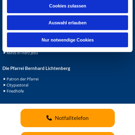
u
Cookies zulassen
Ehrenamt
s
Ehrenamt in der Pfarrei
w
Gemeindediakonat
Auswahl erlauben
a
Gottesdienstbeauftrage
h
Küsterdienst
l
Nur notwendige Cookies
Lektoren
Minis in St. Bonifatius
Minis in Herz Jesu
Die Pfarrei Bernhard Lichtenberg
Patron der Pfarrei
Citypastoral
Friedhöfe
Notfalltelefon