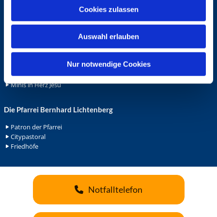
u
Ehrenamt
Cookies zulassen
s
Ehrenamt in der Pfarrei
w
Gemeindediakonat
Auswahl erlauben
a
Gottesdienstbeauftrage
h
Küsterdienst
l
Nur notwendige Cookies
Lektoren
Minis in St. Bonifatius
Minis in Herz Jesu
Die Pfarrei Bernhard Lichtenberg
Patron der Pfarrei
Citypastoral
Friedhöfe
Notfalltelefon