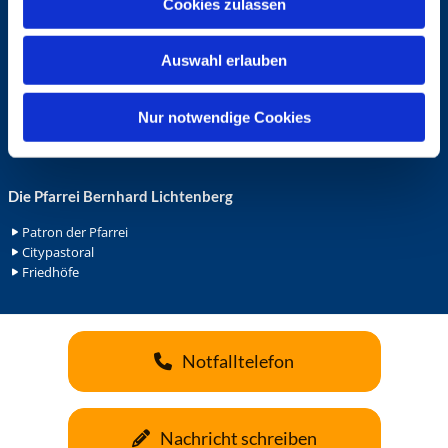
Cookies zulassen
s
Ehrenamt in der Pfarrei
w
Gemeindediakonat
Auswahl erlauben
a
Gottesdienstbeauftrage
Küsterdienst
h
Lektoren
l
Nur notwendige Cookies
Minis in St. Bonifatius
Minis in Herz Jesu
Die Pfarrei Bernhard Lichtenberg
Patron der Pfarrei
Citypastoral
Friedhöfe
Notfalltelefon
Nachricht schreiben