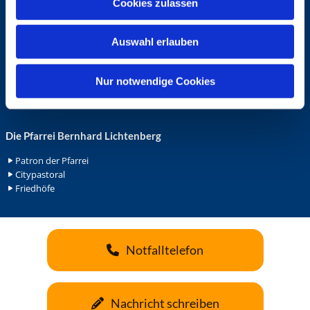
Cookies zulassen
s
Ehrenamt in der Pfarrei
w
Gemeindediakonat
Auswahl erlauben
a
Gottesdienstbeauftrage
Küsterdienst
h
Lektoren
l
Nur notwendige Cookies
Minis in St. Bonifatius
Minis in Herz Jesu
Die Pfarrei Bernhard Lichtenberg
Patron der Pfarrei
Citypastoral
Friedhöfe
Notfalltelefon
Nachricht schreiben