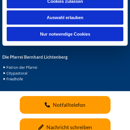
Cookies zulassen
s
Ehrenamt in der Pfarrei
w
Gemeindediakonat
Auswahl erlauben
a
Gottesdienstbeauftrage
Küsterdienst
h
Lektoren
l
Nur notwendige Cookies
Minis in St. Bonifatius
Minis in Herz Jesu
Die Pfarrei Bernhard Lichtenberg
Patron der Pfarrei
Citypastoral
Friedhöfe
Notfalltelefon
Nachricht schreiben