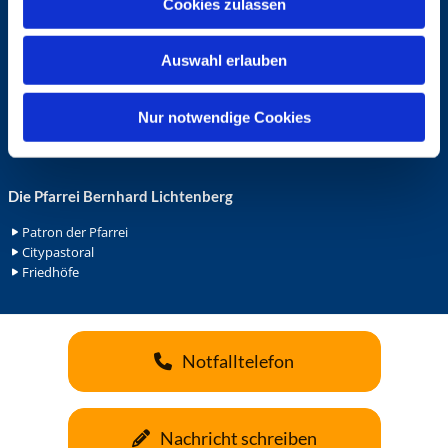
Cookies zulassen
s
Ehrenamt in der Pfarrei
w
Gemeindediakonat
Auswahl erlauben
Gottesdienstbeauftrage
a
Küsterdienst
h
Lektoren
l
Nur notwendige Cookies
Minis in St. Bonifatius
Minis in Herz Jesu
Die Pfarrei Bernhard Lichtenberg
Patron der Pfarrei
Citypastoral
Friedhöfe
Notfalltelefon
Nachricht schreiben