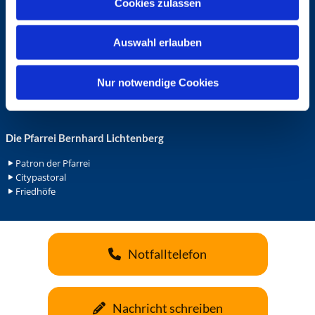
Cookies zulassen
s
Ehrenamt in der Pfarrei
w
Gemeindediakonat
Auswahl erlauben
a
Gottesdienstbeauftrage
Küsterdienst
h
Lektoren
l
Nur notwendige Cookies
Minis in St. Bonifatius
Minis in Herz Jesu
Die Pfarrei Bernhard Lichtenberg
Patron der Pfarrei
Citypastoral
Friedhöfe
Notfalltelefon
Nachricht schreiben