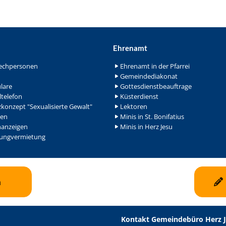
Ehrenamt
echpersonen
Ehrenamt in der Pfarrei
Gemeindediakonat
lare
Gottesdienstbeauftrage
ltelefon
Küsterdienst
konzept "Sexualisierte Gewalt"
Lektoren
en
Minis in St. Bonifatius
nanzeigen
Minis in Herz Jesu
ngvermietung
n
Kontakt Gemeindebüro Herz 