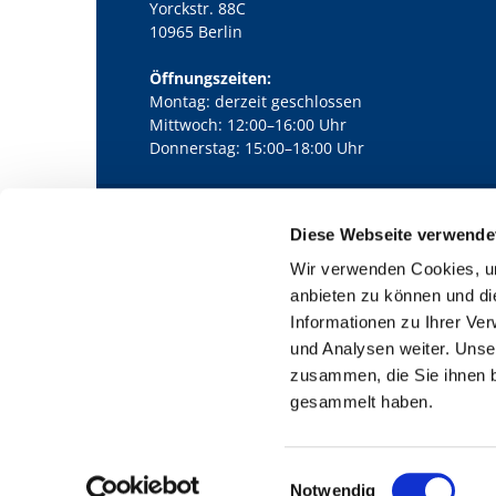
Yorckstr. 88C
10965 Berlin
Öffnungszeiten:
Montag: derzeit geschlossen
Mittwoch: 12:00–16:00 Uhr
Donnerstag: 15:00–18:00 Uhr
Diese Webseite verwende
Kath. Kirchengemeinde Pfarrei Bernha

Wir verwenden Cookies, um
anbieten zu können und di
Informationen zu Ihrer Ve
und Analysen weiter. Unse
zusammen, die Sie ihnen b
gesammelt haben.
E
Notwendig