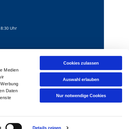
18:30 Uhr
560
mail@bernhard-lichtenberg.berlin
Cookies zulassen

le Medien
ir
Auswahl erlauben
, Werbung
ren Daten
Nur notwendige Cookies
ienste
g
Details zeigen