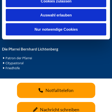
Cookies zulassen
s
Ehrenamt in der Pfarrei
w
Gemeindediakonat
Auswahl erlauben
a
Gottesdienstbeauftrage
Küsterdienst
h
Lektoren
l
Nur notwendige Cookies
Minis in St. Bonifatius
Minis in Herz Jesu
Die Pfarrei Bernhard Lichtenberg
Patron der Pfarrei
Citypastoral
Friedhöfe
Notfalltelefon
Nachricht schreiben