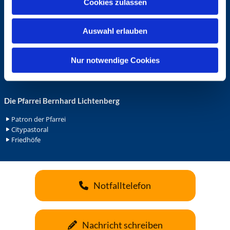
Cookies zulassen
s
Ehrenamt in der Pfarrei
w
Gemeindediakonat
Auswahl erlauben
a
Gottesdienstbeauftrage
Küsterdienst
h
Lektoren
l
Nur notwendige Cookies
Minis in St. Bonifatius
Minis in Herz Jesu
Die Pfarrei Bernhard Lichtenberg
Patron der Pfarrei
Citypastoral
Friedhöfe
Notfalltelefon
Nachricht schreiben