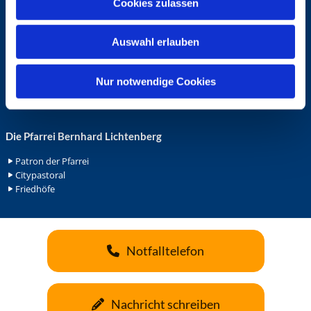
Cookies zulassen
s
Ehrenamt in der Pfarrei
w
Gemeindediakonat
Auswahl erlauben
a
Gottesdienstbeauftrage
Küsterdienst
h
Lektoren
l
Nur notwendige Cookies
Minis in St. Bonifatius
Minis in Herz Jesu
Die Pfarrei Bernhard Lichtenberg
Patron der Pfarrei
Citypastoral
Friedhöfe
Notfalltelefon
Nachricht schreiben