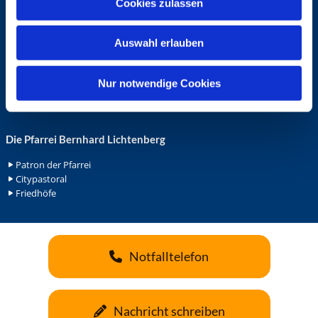
Cookies zulassen
s
Ehrenamt in der Pfarrei
w
Gemeindediakonat
Auswahl erlauben
Gottesdienstbeauftrage
a
Küsterdienst
h
Lektoren
l
Nur notwendige Cookies
Minis in St. Bonifatius
Minis in Herz Jesu
Die Pfarrei Bernhard Lichtenberg
Patron der Pfarrei
Citypastoral
Friedhöfe
Notfalltelefon
Nachricht schreiben