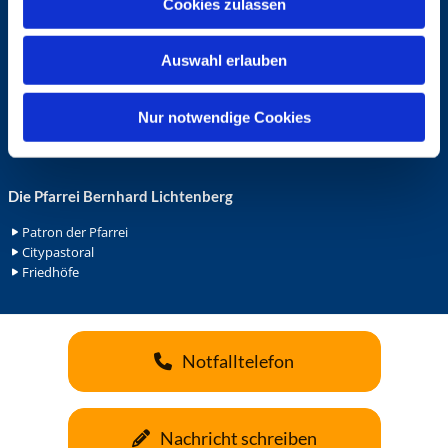
Cookies zulassen
s
Ehrenamt in der Pfarrei
w
Gemeindediakonat
Auswahl erlauben
a
Gottesdienstbeauftrage
Küsterdienst
h
Lektoren
l
Nur notwendige Cookies
Minis in St. Bonifatius
Minis in Herz Jesu
Die Pfarrei Bernhard Lichtenberg
Patron der Pfarrei
Citypastoral
Friedhöfe
Notfalltelefon
Nachricht schreiben