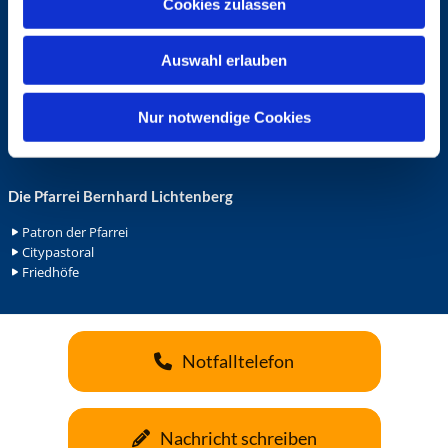
Cookies zulassen
s
Ehrenamt in der Pfarrei
w
Gemeindediakonat
Auswahl erlauben
a
Gottesdienstbeauftrage
Küsterdienst
h
Lektoren
l
Nur notwendige Cookies
Minis in St. Bonifatius
Minis in Herz Jesu
Die Pfarrei Bernhard Lichtenberg
Patron der Pfarrei
Citypastoral
Friedhöfe
Notfalltelefon
Nachricht schreiben