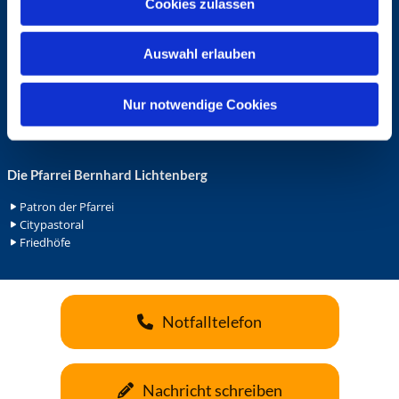
Cookies zulassen
s
Ehrenamt in der Pfarrei
w
Gemeindediakonat
Auswahl erlauben
Gottesdienstbeauftrage
a
Küsterdienst
h
Lektoren
l
Nur notwendige Cookies
Minis in St. Bonifatius
Minis in Herz Jesu
Die Pfarrei Bernhard Lichtenberg
Patron der Pfarrei
Citypastoral
Friedhöfe
Notfalltelefon
Nachricht schreiben