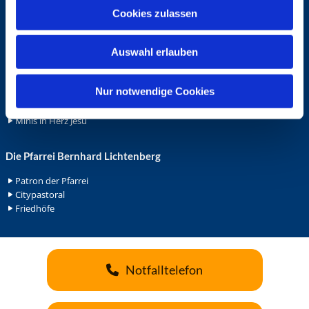
u
Cookies zulassen
Ehrenamt
s
Ehrenamt in der Pfarrei
w
Gemeindediakonat
Auswahl erlauben
a
Gottesdienstbeauftrage
h
Küsterdienst
l
Nur notwendige Cookies
Lektoren
Minis in St. Bonifatius
Minis in Herz Jesu
Die Pfarrei Bernhard Lichtenberg
Patron der Pfarrei
Citypastoral
Friedhöfe
Notfalltelefon