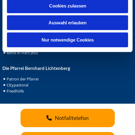
u
Cookies zulassen
Ehrenamt
s
Ehrenamt in der Pfarrei
w
Gemeindediakonat
Auswahl erlauben
a
Gottesdienstbeauftrage
h
Küsterdienst
l
Nur notwendige Cookies
Lektoren
Minis in St. Bonifatius
Minis in Herz Jesu
Die Pfarrei Bernhard Lichtenberg
Patron der Pfarrei
Citypastoral
Friedhöfe
Notfalltelefon