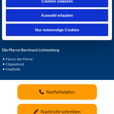
Cookies zulassen
s
Ehrenamt in der Pfarrei
w
Gemeindediakonat
Auswahl erlauben
a
Gottesdienstbeauftrage
Küsterdienst
h
Lektoren
l
Nur notwendige Cookies
Minis in St. Bonifatius
Minis in Herz Jesu
Die Pfarrei Bernhard Lichtenberg
Patron der Pfarrei
Citypastoral
Friedhöfe
Notfalltelefon
Nachricht schreiben