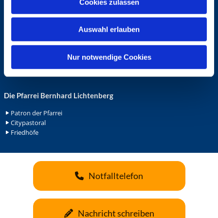
Cookies zulassen
s
Ehrenamt in der Pfarrei
w
Gemeindediakonat
Auswahl erlauben
Gottesdienstbeauftrage
a
Küsterdienst
h
Lektoren
l
Nur notwendige Cookies
Minis in St. Bonifatius
Minis in Herz Jesu
Die Pfarrei Bernhard Lichtenberg
Patron der Pfarrei
Citypastoral
Friedhöfe
Notfalltelefon
Nachricht schreiben