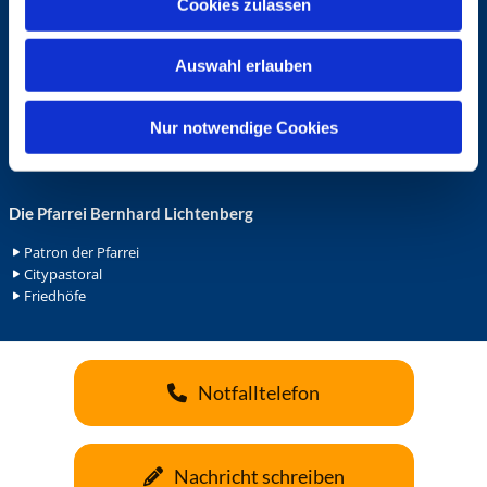
Cookies zulassen
s
Ehrenamt in der Pfarrei
w
Gemeindediakonat
Auswahl erlauben
a
Gottesdienstbeauftrage
Küsterdienst
h
Lektoren
l
Nur notwendige Cookies
Minis in St. Bonifatius
Minis in Herz Jesu
Die Pfarrei Bernhard Lichtenberg
Patron der Pfarrei
Citypastoral
Friedhöfe
Notfalltelefon
Nachricht schreiben