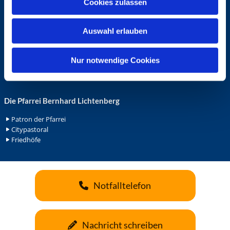
Cookies zulassen
s
Ehrenamt in der Pfarrei
w
Gemeindediakonat
Auswahl erlauben
Gottesdienstbeauftrage
a
Küsterdienst
h
Lektoren
l
Nur notwendige Cookies
Minis in St. Bonifatius
Minis in Herz Jesu
Die Pfarrei Bernhard Lichtenberg
Patron der Pfarrei
Citypastoral
Friedhöfe
Notfalltelefon
Nachricht schreiben